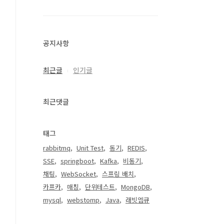
공지사항
최근글
인기글
최근댓글
태그
rabbitmq
Unit Test
동기
REDIS
SSE
springboot
Kafka
비동기
채팅
WebSocket
스프링 배치
카프카
매칭
단위테스트
MongoDB
mysql
webstomp
Java
래빗엠큐