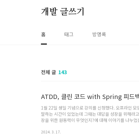
본문 바로가기
개발 글쓰기
홈
태그
방명록
전체 글
143
ATDD, 클린 코드 with Spring 피드
1월 22일 생일 기념으로 강의를 신청했다. 오프라인 모
말하는 시간이 있었는데 그때는 대답을 성장을 위해라고 
장을 위한 원동력이 무엇인지?에 대해 이야기를 나누었는
를 생각해보면 그냥 미션을 하고 피드백 받는 과정이 재
2024. 3. 17.
성취감이랑 개선하기 위해 고민하는 시간들이 좋았다. 왜
해봐야할 것 같다. 전에 `위대한 나의 발견 강점혁명`