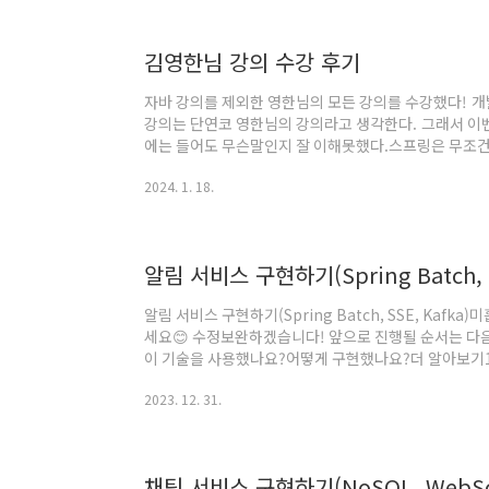
는데 새로운 걸 배우는 게 재밌다. 요즘에는 꾸준히 공
라오지 않을까라는 생각으로 조급함에서 벗어..
김영한님 강의 수강 후기
자바 강의를 제외한 영한님의 모든 강의를 수강했다! 개
강의는 단연코 영한님의 강의라고 생각한다. 그래서 이벤
에는 들어도 무슨말인지 잘 이해못했다.스프링은 무조건 
보인가 싶은..? 그 이유는 자바도 제대로 모르는 사
2024. 1. 18.
with TDD, 클린코드를 듣고 자바에 대해 어느정도 이
에 일단 게시판 하나를 빠르게 만들어보는게 도움이 되는
하는 웹 서비스를 통해 웹서비스의 전반적인 과정을 경험
의의 도움을 받았다. 재밌어보이는 강의들 이..
알림 서비스 구현하기(Spring Batch, S
알림 서비스 구현하기(Spring Batch, SSE, Kaf
세요😊 수정보완하겠습니다! 앞으로 진행될 순서는 다
이 기술을 사용했나요?어떻게 구현했나요?더 알아보기1
주제는 펀딩 서비스였습니다. 펀딩에 성공하면 펀딩을 
2023. 12. 31.
로직를 작성해야 했습니다. 또한, 관심 펀딩이 마감되기 
딩 참여를 유도하고, 쿠폰 사용을 촉진하고자 하였습니다.2
Batch 일괄 처리 (Batch Processing): Sprin
처리하는 데에..
채팅 서비스 구현하기(NoSQL, WebSock