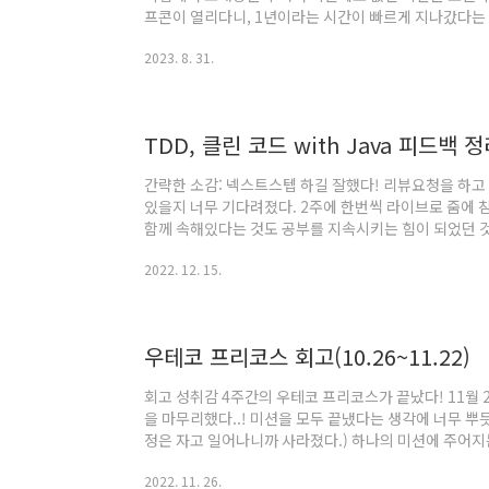
프콘이 열리다니, 1년이라는 시간이 빠르게 지나갔다는 
전의 나는 어땠는지 생각해보면, 공부는 계속하고 있었
2023. 8. 31.
개구리였다고 할 수 있다. 그런데 지금은 우물 밖으로 
러 다니면서 세상을 깨닫고 있다 (잘하는 사람 왜 이렇게
프로젝트 마감이었고, 프로젝트가 거의 마무리되던 시점
젝트하며 느꼈던 생각들과 지금까지 해온 경..
TDD, 클린 코드 with Java 피드백 
간략한 소감: 넥스트스텝 하길 잘했다! 리뷰요청을 하고
있을지 너무 기다려졌다. 2주에 한번씩 라이브로 줌에 
함께 속해있다는 것도 공부를 지속시키는 힘이 되었던 것 
을까라는 희망이 생겼다. 그리고 무엇보다 내 코드에 대
2022. 12. 15.
이 좋았고 개선될 때의 짜릿함을 느낄 수 있었다. PR 링
사다리 타기 구현 볼링 게임 점수판 구현 자동차 경주 컬렉션
assertThat(numbers.size()).isEqualTo(3); // af
우테코 프리코스 회고(10.26~11.22)
회고 성취감 4주간의 우테코 프리코스가 끝났다! 11월 2
을 마무리했다..! 미션을 모두 끝냈다는 생각에 너무 뿌듯
정은 자고 일어나니까 사라졌다.) 하나의 미션에 주어
자신과 싸우는데 썼다. ‘난 못해…’라는 생각이 자꾸 들
2022. 11. 26.
는데(커밋 100개..) 나는 그렇지 않다는 생각이 들었다