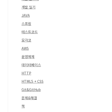
개발 일기
JAVA
스프링
테스트코드
모각코
AWS
운영체제
데이터베이스
HTTP
HTML5 + CSS
Git&GitHub
문제&해결
책