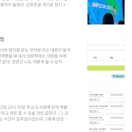
생각이 들었다. 인프콘을 계기로 잠시 1년
지만 취업은 막연하게 느껴졌고 우물안의
나와 다양한 프로젝트 경험을 하며 면접을 보
 많아…). 인프콘이 열렸던 주의 금요일은
이었다. 이 때 발표 세션을 들으면서 프로
정리
 나면 편지를 받는 것처럼 무슨 내용이 들어
참여했을 때 내가 성장하려는 사람들 속에
같다. 언젠간 나도 저렇게 될 수 있지 않
해 피드백 해줄 수 있는 사람이 생겼다는 것
크 자동차 경주용 게임 구현 로또 게임 구현
 사이즈 검증 // before
ter assertThat(numbers).hasSi..
2일 23시 55분 학교 도서관에 남아 제출
하고 뭐든 할 수 있을 것만 같았다. (그 감
지는 시간이 일주일이었는데 그중에 반은 나
었고, 정말 코딩에 미쳐있는 사람들이 많았
. 나만 그런가 싶어 슬랙을 눈팅하면서 위안