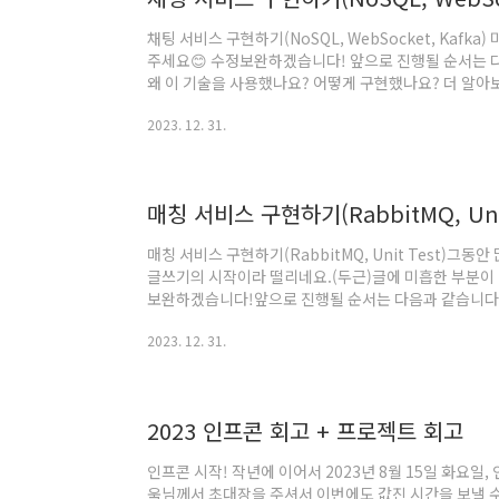
채팅 서비스 구현하기(NoSQL, WebSocket, Kafk
주세요😊 수정보완하겠습니다! 앞으로 진행될 순서는 다
왜 이 기술을 사용했나요? 어떻게 구현했나요? 더 알아보
젝트 주제는 농산물 직거래 서비스였습니다. 직거래를 
2023. 12. 31.
켓처럼 채팅으로 거래하는 방식으로 구현하고자 하였고
니다. 2. 왜 이 기술을 사용했나요? 라이브채팅 플랫폼 구
글을 참고하여 기술을 선정하였습니다. (현업에서는 이
되었다) NoSQL RDBMS VS ..
매칭 서비스 구현하기(RabbitMQ, Unit
매칭 서비스 구현하기(RabbitMQ, Unit Test)그동
글쓰기의 시작이라 떨리네요.(두근)글에 미흡한 부분이
보완하겠습니다!앞으로 진행될 순서는 다음과 같습니다.
용했나요?어떻게 구현했나요?더 알아보기1. 왜 이 기
2023. 12. 31.
민과의 1:1 매칭 언어 교환 웹 서비스이었습니다. 학
를 매칭시켜주기 위해 매칭기능을 구현하였습니다. 매칭
있는데 일반 매칭의 경우 언어만 충족하면 매칭이 되도록
를 사용하여 일정 수준 이상의 실력과 매너점수..
2023 인프콘 회고 + 프로젝트 회고
인프콘 시작! 작년에 이어서 2023년 8월 15일 화요일
욱님께서 초대장을 주셔서 이번에도 값진 시간을 보낼 수 