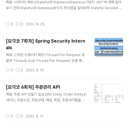
목표: 시큐리티 파트2Stateful과 StatelessStateless기반의 JWT에 대해 알아
보기 전에 Stateful과 Stateless방식의 차이점을 알아보자 Stateful Session 사
용 Session Cluster필요(수평확장 어렵) 단일 사용자의 다중 로그인 컨트롤, 사용
자 유효성 체크, 강제 로그아웃 기능 구현 쉬움 Stateless Session 사용 x, 근데
작성시간
0
0
2022. 8. 25.
서버는 사용자를 식별할 수 있어야 함 Session Cluster필요x(수평확장 쉬움) 단일
사용자의 다중 로그인 컨트롤, 사용자 유효성 체크, 강제 로그아웃 기능 구현 어려움
JWT (Json Web Token) Stateless 상태를 유지하며, 서버에서 사용자를 식별
[모각코 7회차] Spring Security Intern
할 수 있는 수단을 제공 서버에서 사용자 인증되면 JW..
als
글 내용
목표: 스프링 시큐리티 파트1Thread Per Request 모
델과 ThreadLocal Thread Per Request 모델 병렬
처리 기법 중 하나 WAS는 ThradPool을 생성하는데 HT
작성시간
0
0
2022. 8. 19.
TP 요청이 들어오면 Queue에 적재되고, ThreadPool
내의 특정 Thread가 Queue에서 요청을 가져와 처리 W
AS의 최대 동시 처리 HTTP 요청의 갯수는 ThreadPoo
[모각코 6회차] 주문관리 API
l의 갯수와 같음 ThreadLocal 동일 Thread 내에서는
글 내용
목표: 주문 API 만들기 실습 ERD Entity Order Entity는
언제든 읽고 쓸 수 있는 변수 final static ThreadLocal t
아이디, 주문시간, 주문상태, 메모, 회원, 주문아이템을 필
hreadLocalValue = new ThreadLocal(); public st
드로 갖으며 작성자와 생성시간을 제공하는 BaseEntity
atic void main(String[] args) { System.out.println
를 상속 받음 Order 엔티티에서 setMember와 addOr
(getCur..
작성시간
0
0
2022. 8. 11.
derItem 연관관계 편의 메서드를 제공 오더와 멤버는 다
대일 관계 오더와 오더아이템은 일대다 관계 @Entity @T
able(name = "orders") @Getter @Setter public