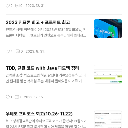
술 조사 이 글을 참고하여 기술을 선정하였습니다. (현업에
떨리네요.(두근)글에 미흡한 부분이 있다면 언제든 댓글에
작성시간
2
0
2023. 12. 31.
서는 이렇게 꼼꼼하게 기술을 도입하는구나 알게되었다) N
남겨주세요😊 수정보완하겠습니다!앞으로 진행될 순서는
oSQL RDBMS VS ..
다음과 같습니다.왜 이 기능을 구현했나요?왜 이 기술을 사
용했나요?어떻게 구현했나요?더 알아보기1. 왜 이 기능을
2023 인프콘 회고 + 프로젝트 회고
구현했나요?저희 프로젝트 주제는 원어민과의 1:1 매칭 언
글 내용
인프콘 시작! 작년에 이어서 2023년 8월 15일 화요일, 인
어 교환 웹 서비스이었습니다. 학습하고자하는 언어를 모
프콘에 다녀왔다! 멘토링의 인연으로 동욱님께서 초대장을
국어로 하는 대화 상대를 매칭시켜주기 위해 매칭기능을
주셔서 이번에도 값진 시간을 보낼 수 있었다 (정말 감사드
구현하였습니다. 매칭 기능에는 일반 매칭과 프리미엄 매
립니다😊). 벌써 인프콘이 열리다니, 1년이라는 시간이 빠
칭이 있는데 일반 매칭의 경우 언어만 충족하면 매칭이 되
작성시간
4
0
2023. 8. 31.
르게 지나갔다는 생각이 들었다. 인프콘을 계기로 잠시 1년
도록 하였고, 프리미엄 매칭의 경우 마일리지를 사용하여
전의 나는 어땠는지 생각해보면, 공부는 계속하고 있었지
일정 수준 이상의 실력과 매너점수..
만 취업은 막연하게 느껴졌고 우물안의 개구리였다고 할
TDD, 클린 코드 with Java 피드백 정리
수 있다. 그런데 지금은 우물 밖으로 나와 다양한 프로젝트
글 내용
경험을 하며 면접을 보러 다니면서 세상을 깨닫고 있다 (잘
간략한 소감: 넥스트스텝 하길 잘했다! 리뷰요청을 하고 나
하는 사람 왜 이렇게 많아…). 인프콘이 열렸던 주의 금요일
면 편지를 받는 것처럼 무슨 내용이 들어있을지 너무 기다
은 프로젝트 마감이었고, 프로젝트가 거의 마무리되던 시
려졌다. 2주에 한번씩 라이브로 줌에 참여했을 때 내가 성
점이었다. 이 때 발표 세션을 들으면서 프로젝트하며 느꼈
장하려는 사람들 속에 함께 속해있다는 것도 공부를 지속
작성시간
1
1
2022. 12. 15.
던 생각들과 지금까지 해온 경..
시키는 힘이 되었던 것 같다. 언젠간 나도 저렇게 될 수 있
지 않을까라는 희망이 생겼다. 그리고 무엇보다 내 코드에
대해 피드백 해줄 수 있는 사람이 생겼다는 것이 좋았고 개
우테코 프리코스 회고(10.26~11.22)
선될 때의 짜릿함을 느낄 수 있었다. PR 링크 자동차 경주
글 내용
용 게임 구현 로또 게임 구현 사다리 타기 구현 볼링 게임
회고 성취감 4주간의 우테코 프리코스가 끝났다! 11월 22
점수판 구현 자동차 경주 컬렉션 사이즈 검증 // before a
일 23시 55분 학교 도서관에 남아 제출을 마무리했다..!