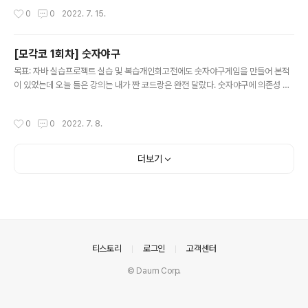
돌아가라 END/COMMIT; 트랜잭션 커밋 모드 autocommit = True: 수정/삭제/
작성시간
0
0
2022. 7. 15.
추가시에 바로 커밋됨->트랜잭션으로 묶어 처리 autocommit = False: db에 반
영하려면 COMMIT 직접 호출, ROLLBACK 가능SHOW VARIABLES LIKE 'AU
TOCOMMIT'; -- 커밋모드 확인 SET autocommit=1; -- autocommit = Tru
[모각코 1회차] 숫자야구
e SET autocommit=0; -- autocommit = ..
글 내용
목표: 자바 실습프로젝트 실습 및 복습개인회고전에도 숫자야구게임을 만들어 본적
이 있었는데 오늘 들은 강의는 내가 짠 코드랑은 완전 달랐다. 숫자야구에 의존성 주
입이 적용되는 것을 보면서 DI에 대해 더 잘 이해할 수 있었고 람다와 스트림을 반복
적으로 사용해보면서 조금 익숙해진 것 같다. 겉으로는 같은 프로그램 같아도 안에
작성시간
0
0
2022. 7. 8.
코드는 정말 다양하게 짜여질 수 있다는 걸 다시한번 깨달았다.숫자야구요구사항3
자리 숫자(확장가능)중복숫자 제거숫자는 1~9화면은 콘솔구현 baseball engine:
엔진레이어 BaseBall @AllArgsConstructor를 통해 NumberGenerator,Inp
더보기
ut,Output 의존성 주입 받는다. COUNT_OF_NUMBERS를 통해 확장 가능 run()
실행 parse()..
의안내
티스토리
로그인
고객센터
© Daum Corp.