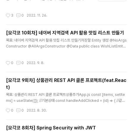
ssertThat(numbers.size()).isEqualTo(3); // after
미션을 모두 끝냈다는 생각에 너무 뿌듯하고 뭐든 할 수 있
assertThat(numbers).hasSi..
을 것만 같았다. (그 감정은 자고 일어나니까 사라졌다.) 하
작성시간
3
0
2022. 11. 26.
나의 미션에 주어지는 시간이 일주일이었는데 그중에 반은
나 자신과 싸우는데 썼다. ‘난 못해…’라는 생각이 자꾸 들었
고, 정말 코딩에 미쳐있는 사람들이 많았는데(커밋 100
[모각코 10회차] 네이버 지역검색 API 활용 맛집 리스트 만들기
개..) 나는 그렇지 않다는 생각이 들었다. 나만 그런가 싶어
글 내용
슬랙을 눈팅하면서 위안을 얻기도하고 그러다 마감기한이
목표: 네이버 지역검색 API 활용 맛집 리스트 만들기저장할 Entity 생성 @NoArgs
다가오면 해내야 한다는 생각으로 바뀌었다. 못하면 나한
Constructor @AllArgsConstructor @Data public class WishListEntity
테 지는 것 같았고, 못한다고 생각했던 걸 해냈을 때의 성취
extends MemoryDbEntity { private String title; // 음식명, 장소명 private
감은 중독성이 있었다. 특히 마지막 미션의 성취감은 정말
String category; // 카테고리 private String address; // 주소 private Strin
작성시간
0
0
2022. 9. 8.
미쳤다. 성장 우..
g roadAddress; // 도로명 private String homePageLink; // 홈페이지 주소
private String imageLink; // 음식, 가게 이미지 주소 private boolean isVisi
t; // 방문여부 private ..
[모각코 9회차] 상품관리 REST API 클론 프로젝트(feat.Reac
t)
글 내용
목표: 상품관리 REST API 클론 프로젝트상품추가App.js const [items, setIte
ms] = useState([]); //기본상태 const handleAddClicked = (id) => { //같은
아이디 찾기 const product = products.find((v) => v.id === id); const foun
작성시간
0
0
2022. 8. 30.
d = items.find((v) => v.id === id); const updatedItems = //상품확인...모든
속성 복사, 개수 +1/없으면 기존 아이템 반환 //기존것 복사 + 새로운 상품 추가 fou
nd ? items.map((v) => (v.id === id ? { ...v, count: v.count + 1 } : v)) : [ ...it
[모각코 8회차] Spring Security with JWT
ems, { ..
글 내용