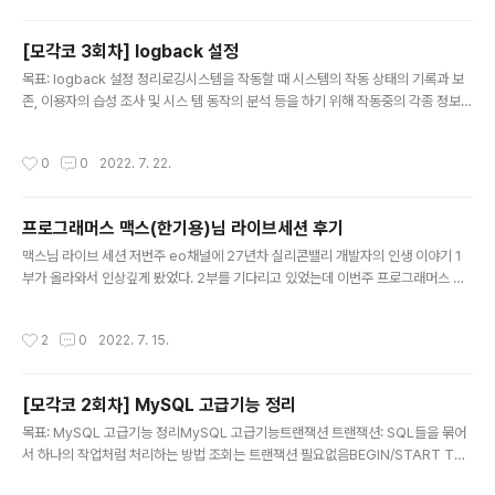
조인 포인트: aop 적용 위치, 타겟 객체가 구현한 인터페이
스의 메서드 포인트 컷: 어디에 aop 적용할지 표현한 것
[모각코 3회차] logback 설정
(표현식) @Pointcut("execution(public * com.exa
글 내용
mple.order..Service.(..))") 애스펙트: 어드바이스 + 포
목표: logback 설정 정리로깅시스템을 작동할 때 시스템의 작동 상태의 기록과 보
인트 컷, Spring은 Aspect를 빈으로 등록 어드바이스(메
존, 이용자의 습성 조사 및 시스 템 동작의 분석 등을 하기 위해 작동중의 각종 정보를
서드) 타겟의 특정 조인 포인트에 제공할 부가기능(aop)
기록해둘 필요가 있다. 이 기록 을 만드는 것System.out.println: 상황별 구분 불
@Bef..
가, 저장불가, 대량로그 시스템 성능문제로깅 framework: Log4J, Logback, SL
작성시간
0
0
2022. 7. 22.
F4JSLF4JLogging Framework들을 추상화해 놓은 것Facade Pattern을 이
용Facade Pattern: 서브시스템을 거대한 클래스로 만들어 감싸서 편리한 인터페
이스를 제공바인딩 모듈(로깅 프레임워크 연결)을 통해 처리Log Leveltracedeb
프로그래머스 맥스(한기용)님 라이브세션 후기
uginfowarnerror로거 생성: 로거 팩토리, 클래스 레벨에서 //사용 ..
글 내용
맥스님 라이브 세션 저번주 eo채널에 27년차 실리콘밸리 개발자의 인생 이야기 1
부가 올라와서 인상깊게 봤었다. 2부를 기다리고 있었는데 이번주 프로그래머스 미
니 데브코스에서 데이터베이스 강의하시는 분이 한기용님이셨고..! 오늘 실시간 라이
브 세션을 통해 여러 이야기들을 들을 수 있었다. 가장 기억에 남는 건 배움에 대한 패
작성시간
2
0
2022. 7. 15.
턴이다. 처음 시작할 때 전공자들이랑 나를 비교하면서 왜 난 못하지라고 많이 자책
했었다. 6개월을 버티고 보니 그만큼 시간이 필요했었고 투자한만큼 돌아오는 것이
라는 생각이 들었다. 이력서에 대한 말씀도 완전 내 얘기였다. 이번 달에는 꼭 이력서
[모각코 2회차] MySQL 고급기능 정리
작성을 해봐야겠다. 그리고 지금까지 세미나, 멘토링, 라이브 세션을 들으며 강조하
글 내용
시는게 비슷하다고 느껴졌다. 그만큼 중요하다는 것이고 잊어버리..
목표: MySQL 고급기능 정리MySQL 고급기능트랜잭션 트랜잭션: SQL들을 묶어
서 하나의 작업처럼 처리하는 방법 조회는 트랜잭션 필요없음BEGIN/START TRA
NSACTION; -- 레코드를 수정/추가/삭제 -- ROLLBACK: BEGIN 전의 상태로