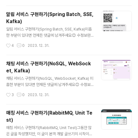
가 바보인가 싶은..? 그 이유는 자바도 제대로 모르는 사람
이었기 때문이다ㅎㅎ자바 플레이그라운드 with TDD, 클
알림 서비스 구현하기(Spring Batch, SSE,
린코드를 듣고 자바에 대해 어느정도 이해를 할 수 있었
Kafka)
다. 그리고 강의를 듣기 전에 일단 게시판 하나를 빠르게
글 내용
만들어보는게 도움이 되는 것 같다.스프링 부트와 AWS로
알림 서비스 구현하기(Spring Batch, SSE, Kafka)미흡
혼자 구현하는 웹 서비스를 통해 웹서비스의 전반적인 과
한 부분이 있다면 언제든 댓글에 남겨주세요😊 수정보완
정을 경험해볼 수 있다.그외에도 다양한 교육과 강의의 도
하겠습니다! 앞으로 진행될 순서는 다음과 같습니다.왜 이
작성시간
4
0
2023. 12. 31.
움을 받았다. 재밌어보이는 강의들 이..
기능을 구현했나요?왜 이 기술을 사용했나요?어떻게 구현
했나요?더 알아보기1. 왜 이 기능을 구현했나요?저희 프로
젝트 주제는 펀딩 서비스였습니다. 펀딩에 성공하면 펀딩
채팅 서비스 구현하기(NoSQL, WebSock
을 마감하고 쿠폰을 생성하여 알림을 보내주는 로직를 작
et, Kafka)
성해야 했습니다. 또한, 관심 펀딩이 마감되기 전, 쿠폰이
글 내용
만료되기 전에 알림을 보내 펀딩 참여를 유도하고, 쿠폰 사
채팅 서비스 구현하기(NoSQL, WebSocket, Kafka) 미
용을 촉진하고자 하였습니다.2. 왜 이 기술을 사용했나요?
흡한 부분이 있다면 언제든 댓글에 남겨주세요😊 수정보
Spring Batch 일괄 처리 (Batch Processing): Sprin
완하겠습니다! 앞으로 진행될 순서는 다음과 같습니다. 왜
작성시간
3
0
2023. 12. 31.
g Batch는 대용량의 데이터를 효과적으로 일괄 처리하는
이 기능을 구현했나요? 왜 이 기술을 사용했나요? 어떻게
데에..
구현했나요? 더 알아보기 1. 왜 이 기능을 구현했나요? 저
희 프로젝트 주제는 농산물 직거래 서비스였습니다. 직거
매칭 서비스 구현하기(RabbitMQ, Unit Te
래를 위해서 채팅 기능이 필수였습니다. 당근마켓처럼 채
st)
팅으로 거래하는 방식으로 구현하고자 하였고, 채팅기능은
글 내용
카카오톡 형식으로 만들었습니다. 2. 왜 이 기술을 사용했
매칭 서비스 구현하기(RabbitMQ, Unit Test)그동안 많
나요? 라이브채팅 플랫폼 구현기 1탄 : 개발 언어 및 기반기
은 글을 작성했지만, 이 글이 본격 개발 글쓰기의 시작이라