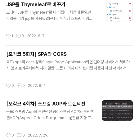
JSP를 Thymeleaf로 바꾸기
class Order extends BaseEntity { @Id @Column
글 내용
(name = "id") private String uuid; @Column(nam
드디어 JSP를 Thymeleaf로 다 바꿨다! 처음에 들었던
e = "order_datetime", columnDefinition = "TIME
강의를 따라 jsp를 사용했었는데 김영한님 스프링 강의를
STAMP..
들으며 타임리프를 알게 되었고 스프링과 통합이 잘 되어
있다는 점과 jsp는 거의 사용하지 않는 추세여서 바꿔야겠
작성시간
1
0
2022. 8. 7.
다고 생각했다. 미루고 미루다 검증로직에서 에러메세지를
보여주는 기능을 적용하고 싶어서 바꾸기 시작했다. 바꾸
면서 에러페이지만 엄청봤다. th를 하나씩 빠뜨리기도하고
[모각코 5회차] SPA와 CORS
문법을 잘 몰랐던 부분도 있어서 생각보다 쉽지 않았다. 덕
글 내용
분에 타임리프에 익숙해 질 수 있었다. 의존성 jsp org.sp
목표: spa와 cors 정리Single Page Application화면 렌더링 서버에서 처리하
ringframework.security spring-security-taglibs
지 않고 브라우저에서 처리 일반: 모든 페이지 다시 렌더링 사용자 세션 서버에서 관
org.apache.tomcat.embed tomcat-embed-jasp
리 쿠키에 담아서 보냄 정보 추가 할 때마다 세션 커짐 요청받는 url에 따른 리소스
er javax.servlet jst..
반환 웹 어플리케이션 서버 spa: dom 조작해서 특정 영역 렌더링 사용자 데이터 모
작성시간
0
0
2022. 8. 4.
델 일부 자바스크립트로 관리 로컬스토리지에 담아둠 필요할 때마다 데이터 요청 ht
ml5 히스토리 api 이용가능 서버는 뷰를 렌더링하지 않게 됨 -> json 웹 서버 Res
ponseEntity 보냄 @ResponseBody @GetMapping("/api/v1/customer
[모각코 4회차] 스프링 AOP와 트랜잭션
s/{customerId}") public ResponseEntity findCust..
글 내용
목표: 스프링 Aop와 트랜잭션 정리스프링 AOP와 트랜잭
션AOP(Aspect Orient Programming)관점 지향 프
로그래밍공통 관심사(cross cutting concern)핵심기능
과 부가기능을 분리비즈니스 로직에 핵심적이지 않은 동작
작성시간
0
0
2022. 7. 29.
추가용어 타겟: aop 적용 대상, 핵심 기능 담고 있는 모듈