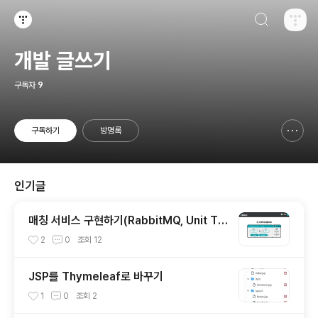
검색하기
티스토리
개발 글쓰기
구독자
9
구독하기
방명록
신고하기 레이어
열기
인기글
매칭 서비스 구현하기(RabbitMQ, Unit Te
st)
2
0
조회
12
JSP를 Thymeleaf로 바꾸기
1
0
조회
2