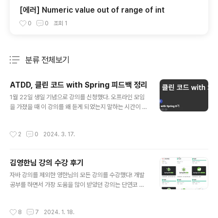
[에러] Numeric value out of range of int
0
0
조회
1
분류 전체보기
주요 글 목록
ATDD, 클린 코드 with Spring 피드백 정리
글 내용
1월 22일 생일 기념으로 강의를 신청했다. 오프라인 모임
을 가졌을 때 이 강의를 왜 듣게 되었는지 말하는 시간이 있
었는데 그때는 대답을 성장을 위해라고 했다. 이어서 왜 성
장을 하고 싶은지? 성장을 위한 원동력이 무엇인지?에 대
작성시간
2
0
2024. 3. 17.
해 이야기를 나누었는데 대답을 잘 못했다. 강의를 신청한
이유를 생각해보면 그냥 미션을 하고 피드백 받는 과정이
재밌어서 신청했던 것 같다. 미션을 끝냈을 때 성취감이랑
김영한님 강의 수강 후기
개선하기 위해 고민하는 시간들이 좋았다. 왜 성장하고 싶
글 내용
은지에 대해서는 좀 더 생각해봐야할 것 같다. 전에 `위대
자바 강의를 제외한 영한님의 모든 강의를 수강했다! 개발
한 나의 발견 강점혁명`이라는 책에서 배움이 내 강점이라
공부를 하면서 가장 도움을 많이 받았던 강의는 단연코 영
고 생각했는데 새로운 걸 배우는 게 재밌다. 요즘에는 꾸준
한님의 강의라고 생각한다. 그래서 이벤트 참여 겸 글을 작
히 공부를 하다보면 결과는 언젠가 자연스럽게 따라오지
성해봅니다! 사실 처음에는 들어도 무슨말인지 잘 이해못
작성시간
8
7
2024. 1. 18.
않을까라는 생각으로 조급함에서 벗어..
했다.스프링은 무조건 김영한님 강의 들으라고 했는데...내