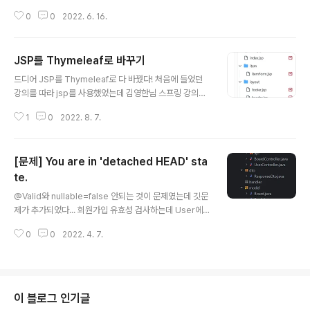
0
0
2022. 6. 16.
JSP를 Thymeleaf로 바꾸기
글 내용
드디어 JSP를 Thymeleaf로 다 바꿨다! 처음에 들었던
강의를 따라 jsp를 사용했었는데 김영한님 스프링 강의를
들으며 타임리프를 알게 되었고 스프링과 통합이 잘 되어
1
0
2022. 8. 7.
있다는 점과 jsp는 거의 사용하지 않는 추세여서 바꿔야겠
다고 생각했다. 미루고 미루다 검증로직에서 에러메세지를
보여주는 기능을 적용하고 싶어서 바꾸기 시작했다. 바꾸
[문제] You are in 'detached HEAD' sta
면서 에러페이지만 엄청봤다. th를 하나씩 빠뜨리기도하고
문법을 잘 몰랐던 부분도 있어서 생각보다 쉽지 않았다. 덕
te.
글 내용
분에 타임리프에 익숙해 질 수 있었다. 의존성 jsp org.sp
@Valid와 nullable=false 안되는 것이 문제였는데 깃문
ringframework.security spring-security-taglibs
제가 추가되었다... 회원가입 유효성 검사하는데 User에는
org.apache.tomcat.embed tomcat-embed-jasp
이미 nullable=false 되어있었고 Dto에는 @NotBlank
er javax.servlet jst..
0
0
2022. 4. 7.
해주려고 하는데 적용이 안된다. 언제부터 안되고 있던거
지 테스트 코드의 필요성을 또 한번 느꼈다. 그리고 공부할
때마다 느끼는게 깃 너무 소중하다. 옛날 기록으로 돌아가
보자. 일단 git log를 하나씩 들어가서 확인해보려고 git c
heckout {가고싶은곳} 해서 들어가려는데 head는 옮겨
이 블로그 인기글
졌는데 방금 수정한 파일들이 왜 그대로 있지 commit을