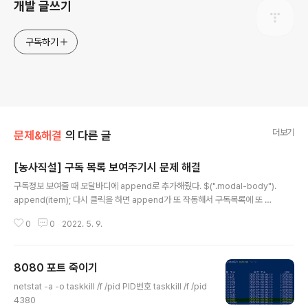
개발 글쓰기
구독하기
더보기
문제&해결
의 다른 글
[농사직설] 구독 목록 보여주기시 문제 해결
글 내용
구독정보 보여줄 때 모달바디에 append로 추가해줬다. $(".modal-body").
append(item); 다시 클릭을 하면 append가 또 작동해서 구독목록에 또 추
가되는 문제가 있었다. 닫을 때 append에 있는 내용을 삭제하려고 close 버
0
0
2022. 5. 9.
튼에 onclick으로 close()라는 함수를 만들었다. Close function close(){
$(".modal-body").empty(); } 작동이 안된다... 혹시나 하고 이름을 바꿔봤
는데 이게 문제였다! Close function deleteList(){ $(".modal-body").e
8080 포트 죽이기
mpty(); } 이름을 바꾸니까 잘 작동이 되었다.
글 내용
netstat -a -o taskkill /f /pid PID번호 taskkill /f /pid
4380